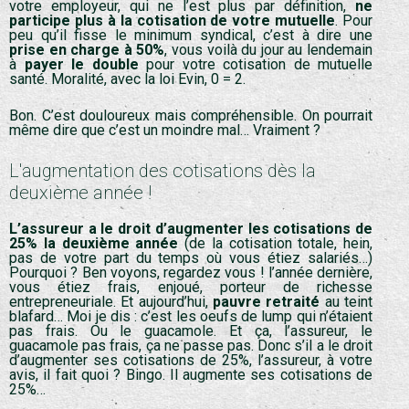
votre employeur, qui ne l’est plus par définition,
ne
participe plus à la cotisation de votre mutuelle
. Pour
peu qu’il fisse le minimum syndical, c’est à dire une
prise en charge à 50%
, vous voilà du jour au lendemain
à
payer le double
pour votre cotisation de mutuelle
santé. Moralité, avec la loi Evin, 0 = 2.
Bon. C’est douloureux mais compréhensible. On pourrait
même dire que c’est un moindre mal… Vraiment ?
L'augmentation des cotisations dès la
deuxième année !
L
’assureur a le droit d’augmenter les cotisations de
25% la deuxième année
(de la cotisation totale, hein,
pas de votre part du temps où vous étiez salariés…)
Pourquoi ? Ben voyons, regardez vous ! l’année dernière,
vous étiez frais, enjoué, porteur de richesse
entrepreneuriale. Et aujourd’hui,
pauvre retraité
au teint
blafard… Moi je dis : c’est les oeufs de lump qui n’étaient
pas frais. Ou le guacamole. Et ça, l’assureur, le
guacamole pas frais, ça ne passe pas. Donc s’il a le droit
d’augmenter ses cotisations de 25%, l’assureur, à votre
avis, il fait quoi ? Bingo. Il augmente ses cotisations de
25%…